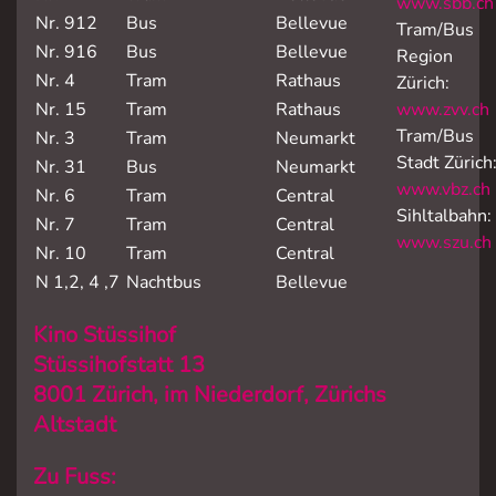
www.sbb.ch
Nr. 912
Bus
Bellevue
Tram/Bus
Nr. 916
Bus
Bellevue
Region
Nr. 4
Tram
Rathaus
Zürich:
Nr. 15
Tram
Rathaus
www.zvv.ch
Tram/Bus
Nr. 3
Tram
Neumarkt
Stadt Zürich
Nr. 31
Bus
Neumarkt
www.vbz.ch
Nr. 6
Tram
Central
Sihltalbahn:
Nr. 7
Tram
Central
www.szu.ch
Nr. 10
Tram
Central
N 1,2, 4 ,7
Nachtbus
Bellevue
Kino Stüssihof
Stüssihofstatt 13
8001 Zürich
, im Niederdorf, Zürichs
Altstadt
Zu Fuss: